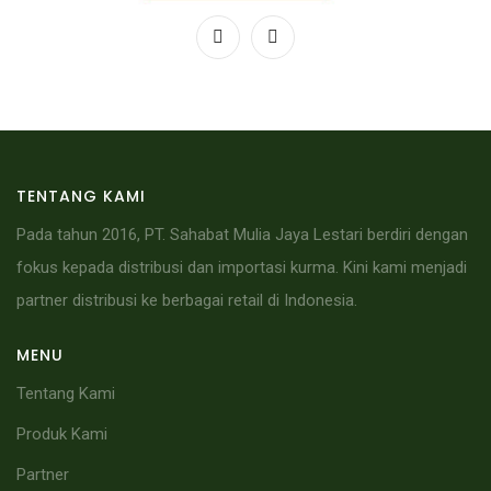
TENTANG KAMI
Pada tahun 2016, PT. Sahabat Mulia Jaya Lestari berdiri dengan
fokus kepada distribusi dan importasi kurma. Kini kami menjadi
partner distribusi ke berbagai retail di Indonesia.
MENU
Tentang Kami
Produk Kami
Partner