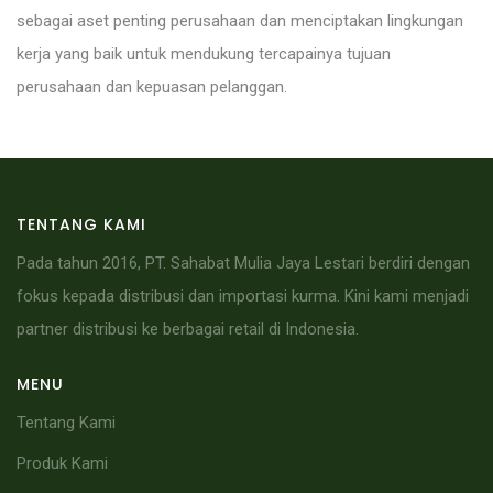
sebagai aset penting perusahaan dan menciptakan lingkungan
kerja yang baik untuk mendukung tercapainya tujuan
perusahaan dan kepuasan pelanggan.
TENTANG KAMI
Pada tahun 2016, PT. Sahabat Mulia Jaya Lestari berdiri dengan
fokus kepada distribusi dan importasi kurma. Kini kami menjadi
partner distribusi ke berbagai retail di Indonesia.
MENU
Tentang Kami
Produk Kami