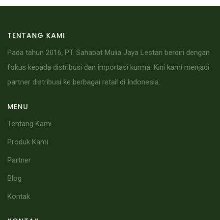
TENTANG KAMI
Pada tahun 2016, PT. Sahabat Mulia Jaya Lestari berdiri dengan
fokus kepada distribusi dan importasi kurma. Kini kami menjadi
partner distribusi ke berbagai retail di Indonesia.
MENU
Tentang Kami
Produk Kami
Partner
Blog
Kontak